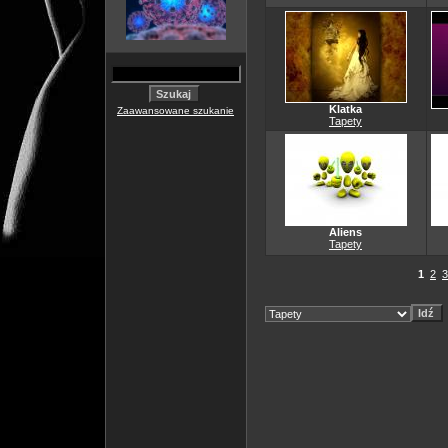
Klatka
Zaawansowane szukanie
Tapety
Aliens
Tapety
1
2
3