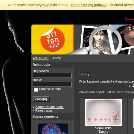
Nasz serwis wykorzystuje pliki cookie (
zobacz naszą politykę
). Warunki przec
Śmies
ArtFan.Net
| Tapety
Rejestracja
Użytkownik:
Tapety
Hasło:
W tej kategorii znajduj? si? najnowsze
1
2
3
Zapamiętaj mnie
Znaleziono Tapet: 668 na 75 stronie(a
»
Zapomniałem hasła
»
Rejestracja
Tapeta tygodnia
Serduszka
Tapety