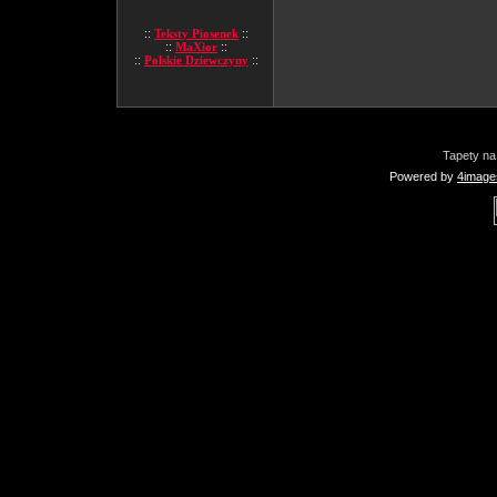
::
Teksty Piosenek
::
::
MaXior
::
::
Polskie Dziewczyny
::
Tapety na
Powered by
4image