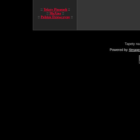
::
Teksty Piosenek
::
::
MaXior
::
::
Polskie Dziewczyny
::
Tapety na
Powered by
4image