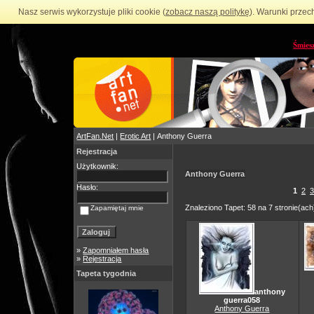
Nasz serwis wykorzystuje pliki cookie (
zobacz naszą politykę
). Warunki przec
Śmies
ArtFan.Net
|
Erotic Art
| Anthony Guerra
Rejestracja
Użytkownik:
Anthony Guerra
Hasło:
1
2
3
Znaleziono Tapet: 58 na 7 stronie(ach
Zapamiętaj mnie
»
Zapomniałem hasła
»
Rejestracja
Tapeta tygodnia
anthony
guerra058
Anthony Guerra