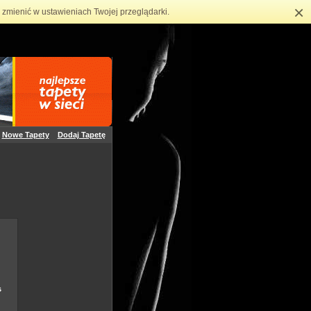
×
zmienić w ustawieniach Twojej przeglądarki.
Nowe Tapety
Dodaj Tapetę
s