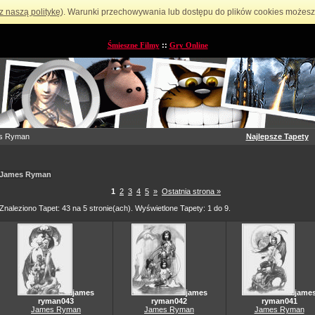
z naszą politykę
). Warunki przechowywania lub dostępu do plików cookies możesz 
Śmieszne Filmy
::
Gry Online
s Ryman
Najlepsze Tapety
James Ryman
1
2
3
4
5
»
Ostatnia strona »
Znaleziono Tapet: 43 na 5 stronie(ach). Wyświetlone Tapety: 1 do 9.
james
james
jame
ryman043
ryman042
ryman041
James Ryman
James Ryman
James Ryman