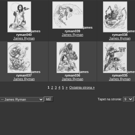
james
james
ryman039
jame
ryman040
James Ryman
ryman038
James Ryman
James Ryman
james
james
jame
ryman037
ryman036
ryman035
James Ryman
James Ryman
James Ryman
1
2
3
4
5
»
Ostatnia strona »
Tapet na stronie: