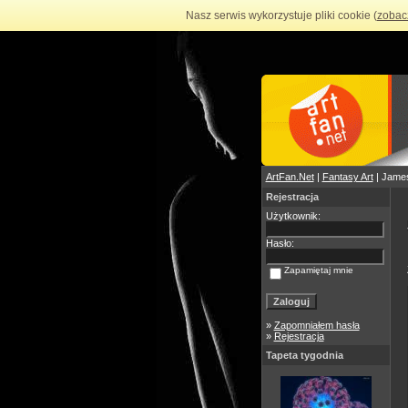
Nasz serwis wykorzystuje pliki cookie (
zobac
ArtFan.Net
|
Fantasy Art
| Jame
Rejestracja
Użytkownik:
Hasło:
Zapamiętaj mnie
»
Zapomniałem hasła
»
Rejestracja
Tapeta tygodnia