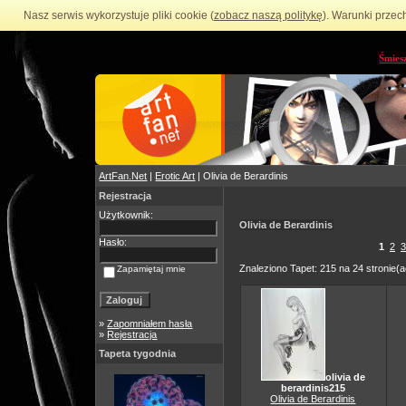
Nasz serwis wykorzystuje pliki cookie (
zobacz naszą politykę
). Warunki przec
Śmies
ArtFan.Net
|
Erotic Art
| Olivia de Berardinis
Rejestracja
Użytkownik:
Olivia de Berardinis
Hasło:
1
2
3
Znaleziono Tapet: 215 na 24 stronie(a
Zapamiętaj mnie
»
Zapomniałem hasła
»
Rejestracja
Tapeta tygodnia
olivia de
berardinis215
Olivia de Berardinis