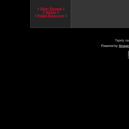
::
Teksty Piosenek
::
::
MaXior
::
::
Polskie Dziewczyny
::
Tapety na
Powered by
4image