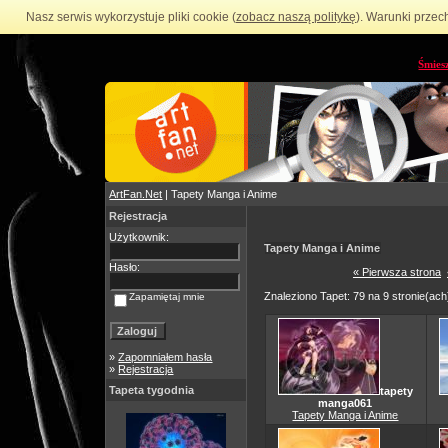
Nasz serwis wykorzystuje pliki cookie (
zobacz naszą politykę
). Warunki przec
Śmies
ArtFan.Net
| Tapety Manga i Anime
Rejestracja
Użytkownik:
Tapety Manga i Anime
Hasło:
« Pierwsza strona
Znaleziono Tapet: 79 na 9 stronie(ach
Zapamiętaj mnie
»
Zapomniałem hasła
»
Rejestracja
Tapeta tygodnia
tapety
manga061
Tapety Manga i Anime