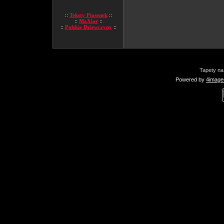
::
Teksty Piosenek
::
::
MaXior
::
::
Polskie Dziewczyny
::
Tapety na
Powered by
4image