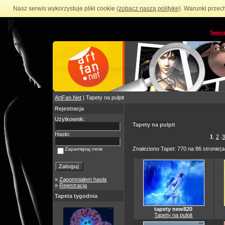
Nasz serwis wykorzystuje pliki cookie (
zobacz naszą politykę
). Warunki przec
Śmies
ArtFan.Net
| Tapety na pulpit
Rejestracja
Użytkownik:
Tapety na pulpit
Hasło:
1
2
3
Znaleziono Tapet: 770 na 86 stronie(a
Zapamiętaj mnie
»
Zapomniałem hasła
»
Rejestracja
Tapeta tygodnia
tapety new820
Tapety na pulpit