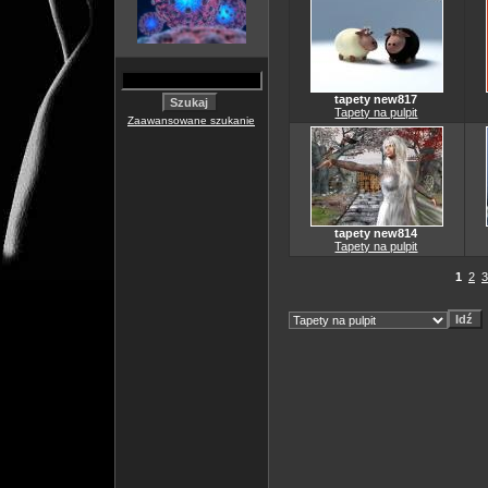
tapety new817
Tapety na pulpit
Zaawansowane szukanie
tapety new814
Tapety na pulpit
1
2
3