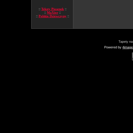
::
Teksty Piosenek
::
::
MaXior
::
::
Polskie Dziewczyny
::
Tapety na
Powered by
4image