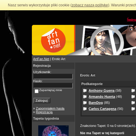
Nasz serwis wykorzystuje pliki cookie (
zobacz naszą politykę
). Warunki przec
Śmies
ArtFan.Net
| Erotic Art
Rejestracja
Użytkownik:
Erotic Art
Hasło:
Podkategorie
Zapamiętaj mnie
Anthony Guerra
(58)
Armando Huerta
(48)
BarnDog
(85)
»
Zapomniałem hasła
Carlos Cartagena
(56)
»
Rejestracja
Tapeta tygodnia
Znaleziono Tapet: 0 na 0 stronie(ach)
Nie ma Tapet w tej kategorii