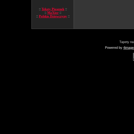
::
Teksty Piosenek
::
::
MaXior
::
::
Polskie Dziewczyny
::
Tapety na
Powered by
4image