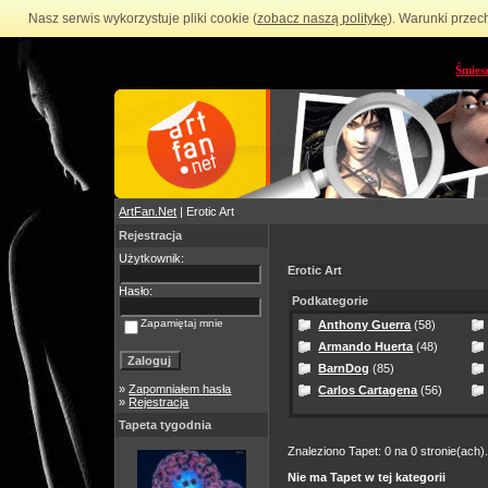
Nasz serwis wykorzystuje pliki cookie (
zobacz naszą politykę
). Warunki przec
Śmies
ArtFan.Net
| Erotic Art
Rejestracja
Użytkownik:
Erotic Art
Hasło:
Podkategorie
Zapamiętaj mnie
Anthony Guerra
(58)
Armando Huerta
(48)
BarnDog
(85)
»
Zapomniałem hasła
Carlos Cartagena
(56)
»
Rejestracja
Tapeta tygodnia
Znaleziono Tapet: 0 na 0 stronie(ach)
Nie ma Tapet w tej kategorii