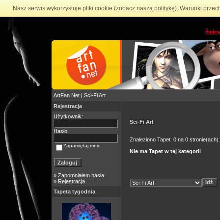
Nasz serwis wykorzystuje pliki cookie (
zobacz naszą politykę
). Warunki przec
Śmies
ArtFan.Net
| Sci-Fi Art
Rejestracja
Użytkownik:
Sci-Fi Art
Hasło:
Znaleziono Tapet: 0 na 0 stronie(ach)
Zapamiętaj mnie
Nie ma Tapet w tej kategorii
»
Zapomniałem hasła
»
Rejestracja
Tapeta tygodnia