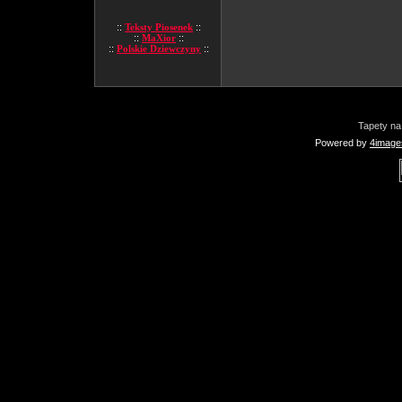
::
Teksty Piosenek
::
::
MaXior
::
::
Polskie Dziewczyny
::
Tapety na
Powered by
4image