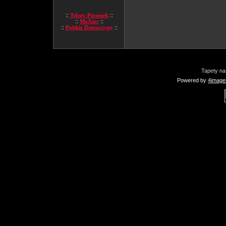
::
Teksty Piosenek
::
::
MaXior
::
::
Polskie Dziewczyny
::
Tapety na
Powered by
4image