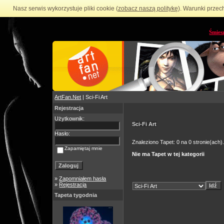
Nasz serwis wykorzystuje pliki cookie (
zobacz naszą politykę
). Warunki przec
Śmies
ArtFan.Net
| Sci-Fi Art
Rejestracja
Użytkownik:
Sci-Fi Art
Hasło:
Znaleziono Tapet: 0 na 0 stronie(ach)
Zapamiętaj mnie
Nie ma Tapet w tej kategorii
»
Zapomniałem hasła
»
Rejestracja
Tapeta tygodnia