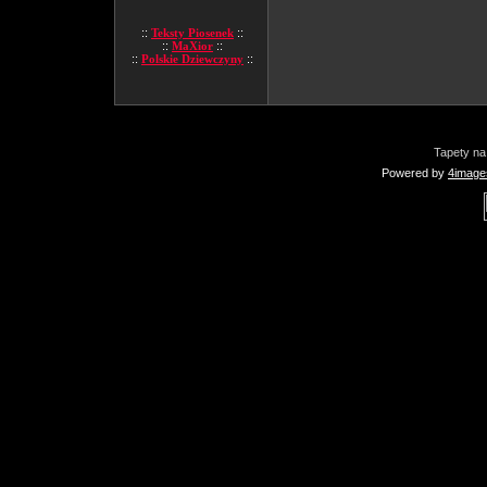
::
Teksty Piosenek
::
::
MaXior
::
::
Polskie Dziewczyny
::
Tapety na
Powered by
4image