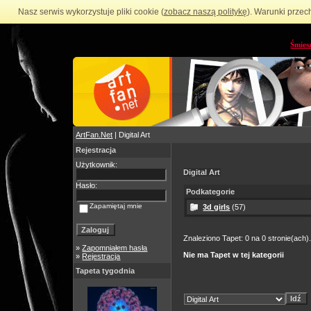
Nasz serwis wykorzystuje pliki cookie (
zobacz naszą politykę
). Warunki przec
Śmies
ArtFan.Net
| Digital Art
Rejestracja
Użytkownik:
Digital Art
Hasło:
Podkategorie
Zapamiętaj mnie
3d girls
(57)
Znaleziono Tapet: 0 na 0 stronie(ach)
»
Zapomniałem hasła
Nie ma Tapet w tej kategorii
»
Rejestracja
Tapeta tygodnia