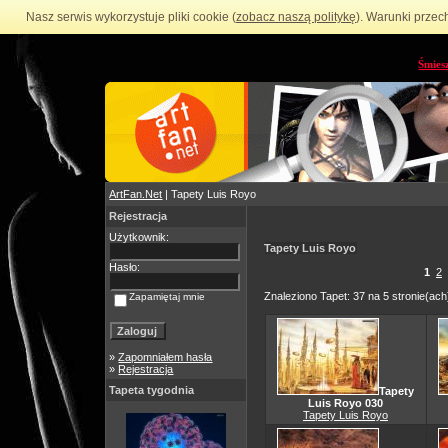
Nasz serwis wykorzystuje pliki cookie (
zobacz naszą politykę
). Warunki przec
Śmies
ArtFan.Net
| Tapety Luis Royo
Rejestracja
Użytkownik:
Tapety Luis Royo
Hasło:
1
2
Znaleziono Tapet: 37 na 5 stronie(ach
Zapamiętaj mnie
»
Zapomniałem hasła
»
Rejestracja
Tapeta tygodnia
Tapety
Luis Royo 030
Tapety Luis Royo