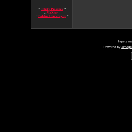
::
Teksty Piosenek
::
::
MaXior
::
::
Polskie Dziewczyny
::
Tapety na
Powered by
4image