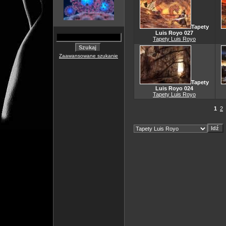
Tapety
Luis Royo 027
Tapety Luis Royo
Zaawansowane szukanie
Tapety
Luis Royo 024
Tapety Luis Royo
1
2