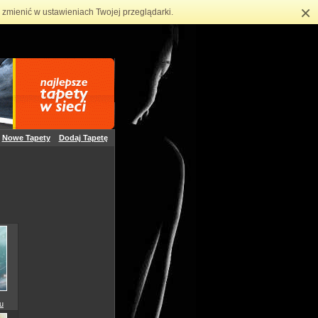
×
zmienić w ustawieniach Twojej przeglądarki.
Nowe Tapety
Dodaj Tapetę
u