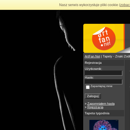
Nasz serwis wykorzystuje pliki cookie (
zobac
ArtFan.Net
| Tapety - Znaki Zod
Rejestracja
Użytkownik:
Hasło:
Zapamiętaj mnie
»
Zapomniałem hasła
»
Rejestracja
Tapeta tygodnia