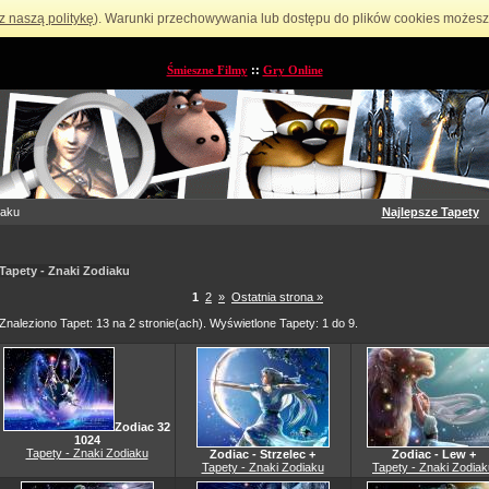
z naszą politykę
). Warunki przechowywania lub dostępu do plików cookies możesz 
Śmieszne Filmy
::
Gry Online
iaku
Najlepsze Tapety
Tapety - Znaki Zodiaku
1
2
»
Ostatnia strona »
Znaleziono Tapet: 13 na 2 stronie(ach). Wyświetlone Tapety: 1 do 9.
Zodiac 32
1024
Tapety - Znaki Zodiaku
Zodiac - Strzelec +
Zodiac - Lew +
Tapety - Znaki Zodiaku
Tapety - Znaki Zodiak