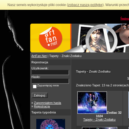
Nasz serwis wykorzystuje pliki cookie (
zobacz naszą politykę
). Warunki przec
Śmies
ArtFan.Net
| Tapety - Znaki Zodiaku
Rejestracja
Użytkownik:
Tapety - Znaki Zodiaku
Hasło:
1
Znaleziono Tapet: 13 na 2 stronie(ach
Zapamiętaj mnie
»
Zapomniałem hasła
»
Rejestracja
Tapeta tygodnia
Zodiac 32
1024
Tapety - Znaki Zodiaku