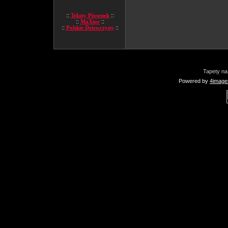
::
Teksty Piosenek
::
::
MaXior
::
::
Polskie Dziewczyny
::
Tapety na
Powered by
4image