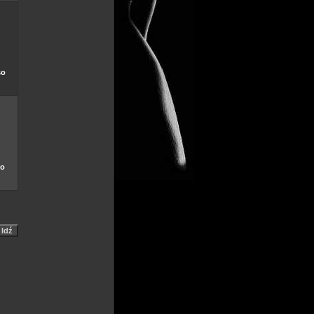
so
so