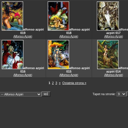
alfonso azpiri
alfonso azpiri
alfon
019
018
azpiri 017
Alfonso Azpiri
Alfonso Azpiri
Alfonso Azpiri
alfonso azpiri
alfonso azpiri
alfon
016
015
azpiri 014
Alfonso Azpiri
Alfonso Azpiri
Alfonso Azpiri
1
2
3
»
Ostatnia strona »
Tapet na stronie: