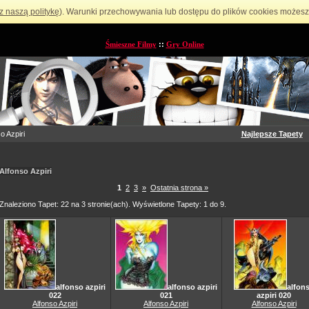
z naszą politykę
). Warunki przechowywania lub dostępu do plików cookies możesz 
Śmieszne Filmy
::
Gry Online
o Azpiri
Najlepsze Tapety
Alfonso Azpiri
1
2
3
»
Ostatnia strona »
Znaleziono Tapet: 22 na 3 stronie(ach). Wyświetlone Tapety: 1 do 9.
alfonso azpiri
alfonso azpiri
alfon
022
021
azpiri 020
Alfonso Azpiri
Alfonso Azpiri
Alfonso Azpiri