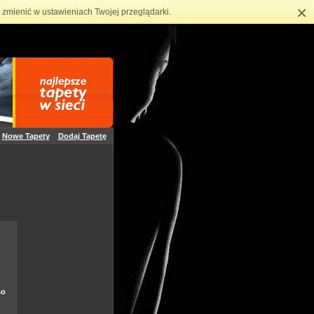
×
zmienić w ustawieniach Twojej przeglądarki.
Nowe Tapety
Dodaj Tapetę
so