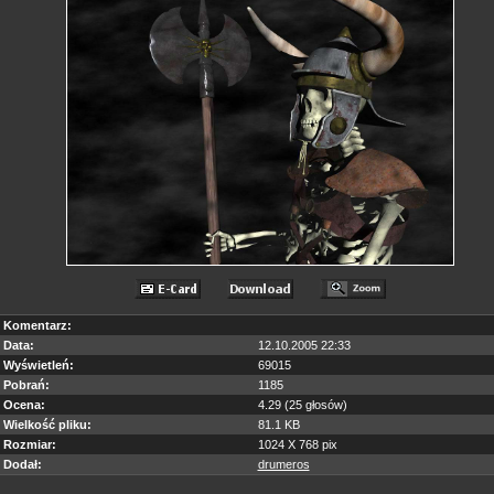
Komentarz:
Data:
12.10.2005 22:33
Wyświetleń:
69015
Pobrań:
1185
Ocena:
4.29 (25 głosów)
Wielkość pliku:
81.1 KB
Rozmiar:
1024 X 768 pix
Dodał:
drumeros