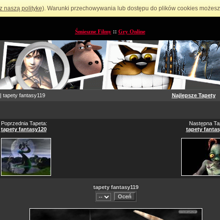
z naszą politykę
). Warunki przechowywania lub dostępu do plików cookies możesz 
Śmieszne Filmy
::
Gry Online
| tapety fantasy119
Najlepsze Tapety
Poprzednia Tapeta:
Następna Ta
tapety fantasy120
tapety fanta
tapety fantasy119