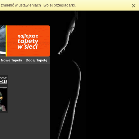
×
zmienić w ustawieniach Twojej przeglądarki.
Nowe Tapety
Dodaj Tapetę
peta:
sy118