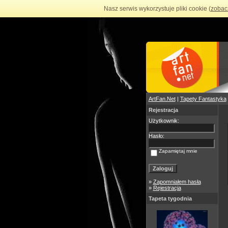
Nasz serwis wykorzystuje pliki cookie (
zobac
ArtFan.Net
|
Tapety Fantastyka
Rejestracja
Użytkownik:
Hasło:
Zapamiętaj mnie
»
Zapomniałem hasła
»
Rejestracja
Tapeta tygodnia