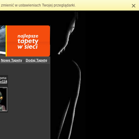
×
zmienić w ustawieniach Twojej przeglądarki.
Nowe Tapety
Dodaj Tapetę
peta:
sy118