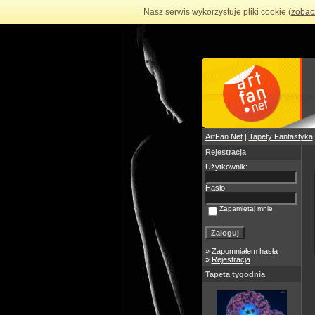
Nasz serwis wykorzystuje pliki cookie (
zobac
ArtFan.Net
|
Tapety Fantastyka
Rejestracja
Użytkownik:
Hasło:
Zapamiętaj mnie
»
Zapomniałem hasła
»
Rejestracja
Tapeta tygodnia