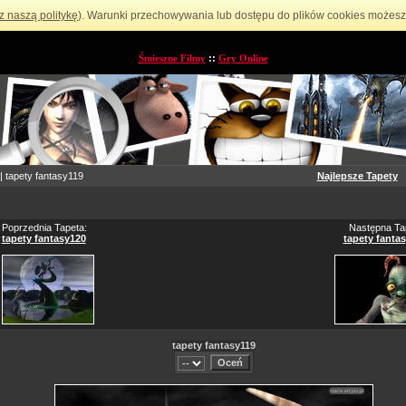
z naszą politykę
). Warunki przechowywania lub dostępu do plików cookies możesz 
Śmieszne Filmy
::
Gry Online
| tapety fantasy119
Najlepsze Tapety
Poprzednia Tapeta:
Następna Ta
tapety fantasy120
tapety fanta
tapety fantasy119