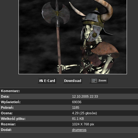
Komentarz:
Data:
12.10.2005 22:33
Wyświetleń:
69036
Pobrań:
1185
Ocena:
4.29 (25 głosów)
Wielkość pliku:
81.1 KB
Rozmiar:
1024 X 768 pix
Dodał:
drumeros