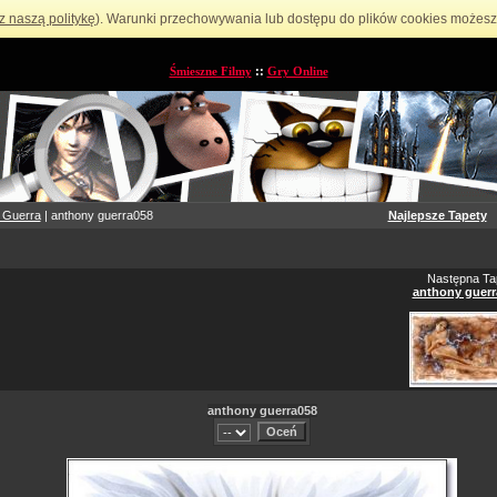
z naszą politykę
). Warunki przechowywania lub dostępu do plików cookies możesz 
Śmieszne Filmy
::
Gry Online
 Guerra
| anthony guerra058
Najlepsze Tapety
Następna Ta
anthony guerr
anthony guerra058