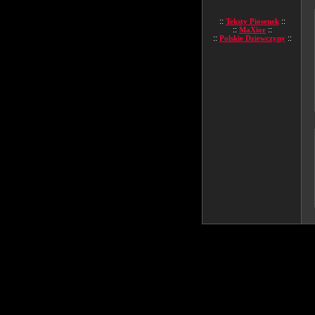
::
Teksty Piosenek
::
::
MaXior
::
::
Polskie Dziewczyny
::