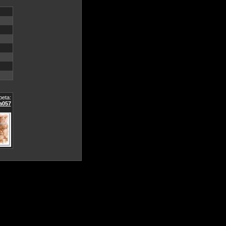
eta:
a057