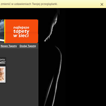
×
zmienić w ustawieniach Twojej przeglądarki.
Nowe Tapety
Dodaj Tapetę
peta:
a057