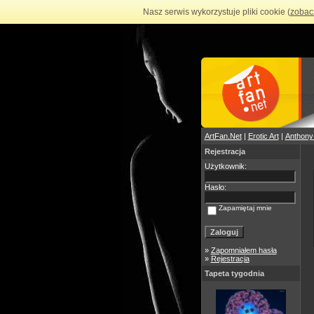
Nasz serwis wykorzystuje pliki cookie (
zobac
ArtFan.Net
|
Erotic Art
|
Anthony
Rejestracja
Użytkownik:
Hasło:
Zapamiętaj mnie
»
Zapomniałem hasła
»
Rejestracja
Tapeta tygodnia