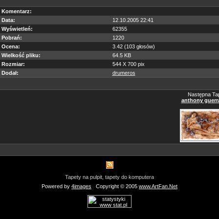
Komentarz:
Data:
12.10.2005 22:41
Wyświetleń:
62355
Pobrań:
1220
Ocena:
3.42 (103 głosów)
Wielkość pliku:
64.5 KB
Rozmiar:
544 X 700 pix
Dodał:
drumeros
Następna Tap
anthony guerr
Tapety na pulpit, tapety do komputera
Powered by
4images
Copyright © 2005
www.ArtFan.Net