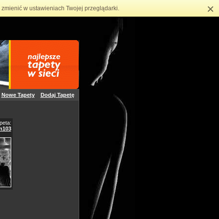
×
zmienić w ustawieniach Twojej przeglądarki.
Nowe Tapety
Dodaj Tapetę
peta:
n103