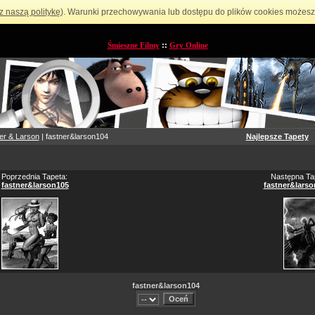
z naszą politykę
). Warunki przechowywania lub dostępu do plików cookies możesz 
Śmieszne Filmy
::
Gry Online
er & Larson
| fastner&larson104
Najlepsze Tapety
Poprzednia Tapeta:
Następna Ta
fastner&larson105
fastner&larso
fastner&larson104