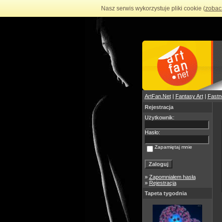
Nasz serwis wykorzystuje pliki cookie (
zobac
ArtFan.Net
|
Fantasy Art
|
Fastn
Rejestracja
Użytkownik:
Hasło:
Zapamiętaj mnie
»
Zapomniałem hasła
»
Rejestracja
Tapeta tygodnia