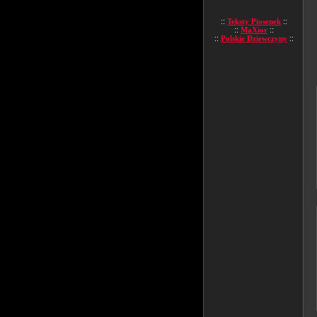
::
Teksty Piosenek
::
::
MaXior
::
::
Polskie Dziewczyny
::