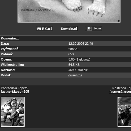
Komentarz:
Data:
12.10.2005 22:49
Wyświetleń:
688631
Pobrań:
853
Ocena:
5.00 (1 głosów)
Wielkość pliku:
54.5 KB
Rozmiar:
469 X 700 pix
Dodał:
drumeros
Poprzednia Tapeta:
Następna Tap
fastner&larson105
fastner&larso