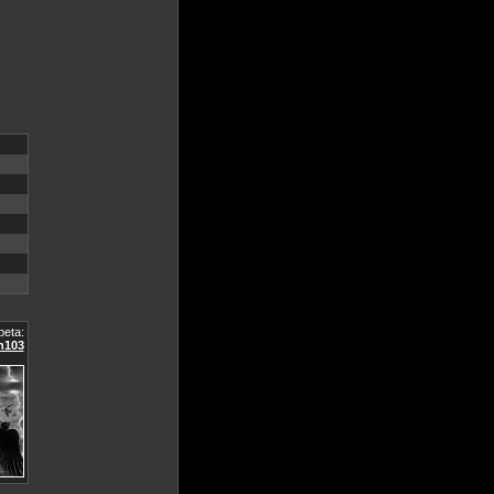
eta:
n103