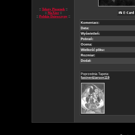
::
Teksty Piosenek
::
::
MaXior
::
::
Polskie Dziewczyny
::
Komentarz:
Data:
Wyświetleń:
Pobrań:
Ocena:
Wielkość pliku:
Rozmiar:
Dodał:
Poprzednia Tapeta:
fastner&larson119