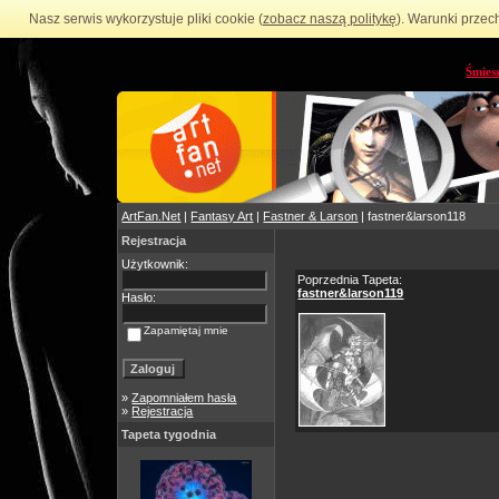
Nasz serwis wykorzystuje pliki cookie (
zobacz naszą politykę
). Warunki przec
Śmies
ArtFan.Net
|
Fantasy Art
|
Fastner & Larson
| fastner&larson118
Rejestracja
Użytkownik:
Poprzednia Tapeta:
fastner&larson119
Hasło:
Zapamiętaj mnie
»
Zapomniałem hasła
»
Rejestracja
Tapeta tygodnia