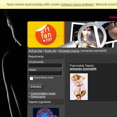
Nasz serwis wykorzystuje pliki cookie (
zobacz naszą politykę
). Warunki przec
Śmies
ArtFan.Net
|
Erotic Art
|
Armando Huerta
| armando huerta043
Rejestracja
Użytkownik:
Poprzednia Tapeta:
armando huerta044
Hasło:
Zapamiętaj mnie
»
Zapomniałem hasła
»
Rejestracja
Tapeta tygodnia