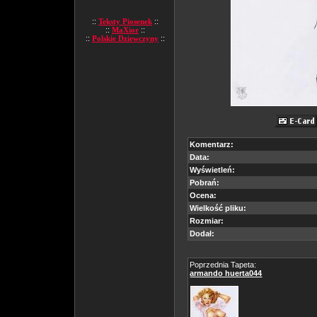
::
Teksty Piosenek
::
::
MaXior
::
::
Polskie Dziewczyny
::
Komentarz:
Data:
Wyświetleń:
Pobrań:
Ocena:
Wielkość pliku:
Rozmiar:
Dodał:
Poprzednia Tapeta:
armando huerta044