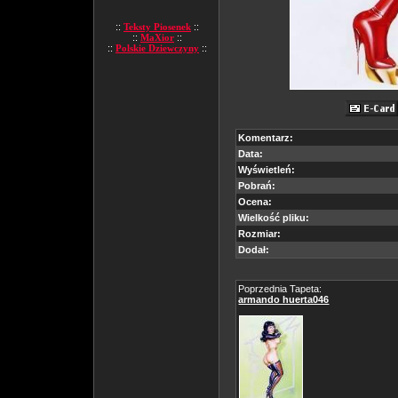
::
Teksty Piosenek
::
::
MaXior
::
::
Polskie Dziewczyny
::
Komentarz:
Data:
Wyświetleń:
Pobrań:
Ocena:
Wielkość pliku:
Rozmiar:
Dodał:
Poprzednia Tapeta:
armando huerta046