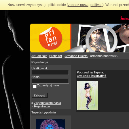
Nasz serwis wykorzystuje pliki cookie (
zobacz naszą politykę
). Warunki przec
Śmies
ArtFan.Net
|
Erotic Art
|
Armando Huerta
| armando huerta045
Rejestracja
Użytkownik:
Poprzednia Tapeta:
armando huerta046
Hasło:
Zapamiętaj mnie
»
Zapomniałem hasła
»
Rejestracja
Tapeta tygodnia