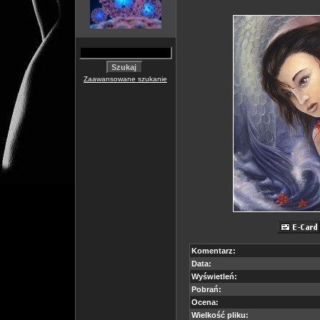
Zaawansowane szukanie
Komentarz:
Data:
Wyświetleń:
Pobrań:
Ocena:
Wielkość pliku: