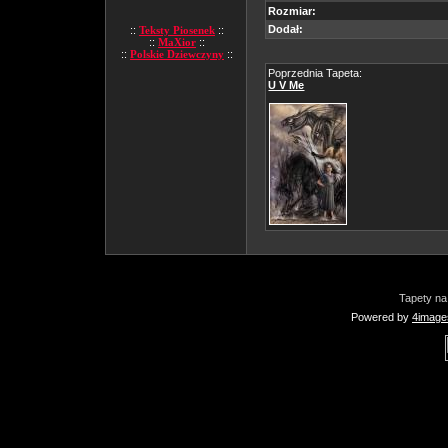
Rozmiar:
Dodał:
::
Teksty Piosenek
::
::
MaXior
::
::
Polskie Dziewczyny
::
Poprzednia Tapeta:
U V Me
Tapety na
Powered by
4image