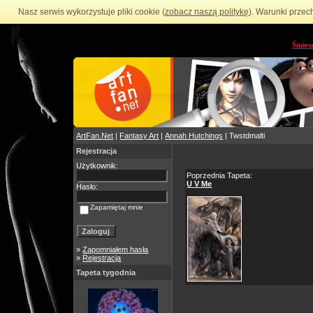
Nasz serwis wykorzystuje pliki cookie (
zobacz naszą politykę
). Warunki przec
Śmies
ArtFan.Net
|
Fantasy Art
|
Annah Hutchings
| Twstdmalti
Rejestracja
Użytkownik:
Poprzednia Tapeta:
U V Me
Hasło:
Zapamiętaj mnie
»
Zapomniałem hasła
»
Rejestracja
Tapeta tygodnia