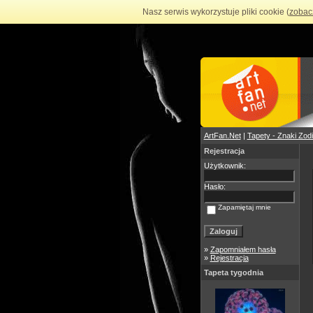
Nasz serwis wykorzystuje pliki cookie (
zobac
ArtFan.Net
|
Tapety - Znaki Zod
Rejestracja
Użytkownik:
Hasło:
Zapamiętaj mnie
»
Zapomniałem hasła
»
Rejestracja
Tapeta tygodnia