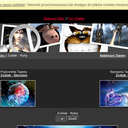
z naszą politykę
). Warunki przechowywania lub dostępu do plików cookies możesz 
Śmieszne Filmy
::
Gry Online
iaku
| Zodiak - Ryby
Najlepsze Tapety
Poprzednia Tapeta:
Następna Ta
Zodiak - Skorpion
Zodiak 
Zodiak - Ryby