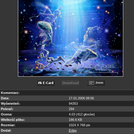
Komentarz:
Data:
17.01.2006 08:56
Wyświetleń:
94353
Pobrań:
294
Ocena:
4.03 (412 głosów)
Wielkość pliku:
186.6 KB
Rozmiar:
1024 X 768 pix
Dodał:
Erilay