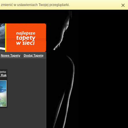
×
zmienić w ustawieniach Twojej przeglądarki.
Nowe Tapety
Dodaj Tapetę
peta:
- Rak