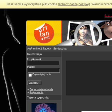
Nasz serwis wykorzystuje pliki cookie (
zobacz naszą politykę
). Warunki przec
Śmies
ArtFan.Net
|
Tapety
| Serduszka
Rejestracja
Użytkownik:
Hasło:
Zapamiętaj mnie
»
Zapomniałem hasła
»
Rejestracja
Tapeta tygodnia