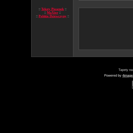
::
Teksty Piosenek
::
::
MaXior
::
::
Polskie Dziewczyny
::
Tapety na
Powered by
4image