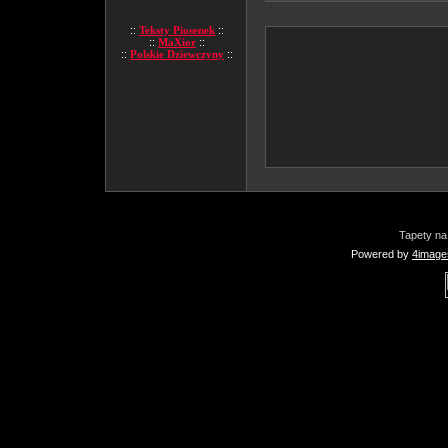
::
Teksty Piosenek
::
::
MaXior
::
::
Polskie Dziewczyny
::
Tapety na
Powered by
4image