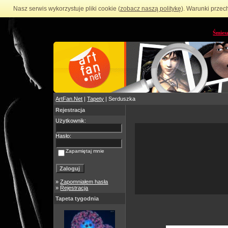
Nasz serwis wykorzystuje pliki cookie (
zobacz naszą politykę
). Warunki przec
Śmies
ArtFan.Net
|
Tapety
| Serduszka
Rejestracja
Użytkownik:
Hasło:
Zapamiętaj mnie
»
Zapomniałem hasła
»
Rejestracja
Tapeta tygodnia