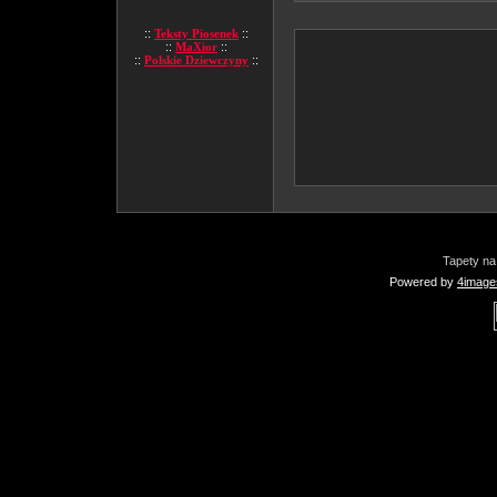
::
Teksty Piosenek
::
::
MaXior
::
::
Polskie Dziewczyny
::
Tapety na
Powered by
4image