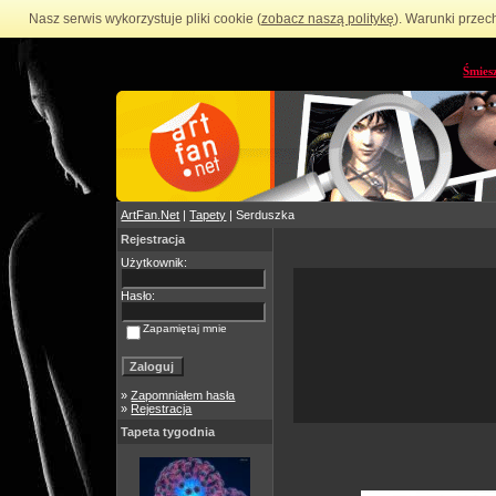
Nasz serwis wykorzystuje pliki cookie (
zobacz naszą politykę
). Warunki przec
Śmies
ArtFan.Net
|
Tapety
| Serduszka
Rejestracja
Użytkownik:
Hasło:
Zapamiętaj mnie
»
Zapomniałem hasła
»
Rejestracja
Tapeta tygodnia