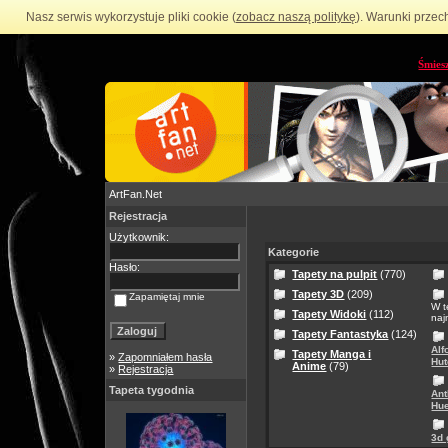
Nasz serwis wykorzystuje pliki cookie (
zobacz naszą politykę
). Warunki przec
Śmies
ArtFan.Net
Rejestracja
Użytkownik:
Kategorie
Hasło:
Tapety na pulpit
(770)
Tapety 3D
(209)
Zapamiętaj mnie
W t
Tapety Widoki
(112)
naj
Tapety Fantastyka
(124)
Alf
Tapety Manga i
»
Zapomniałem hasła
Hut
Anime
(79)
»
Rejestracja
Tapeta tygodnia
Ant
Hue
3d 