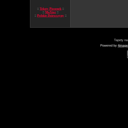
::
Teksty Piosenek
::
::
MaXior
::
::
Polskie Dziewczyny
::
Tapety na
Powered by
4image