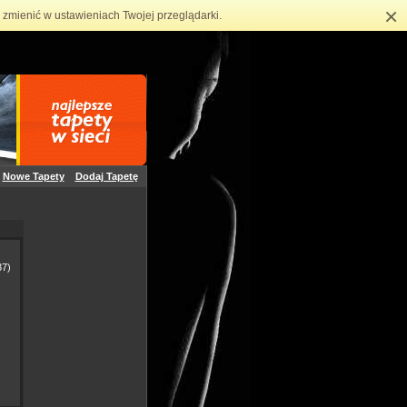
×
zmienić w ustawieniach Twojej przeglądarki.
Nowe Tapety
Dodaj Tapetę
7)