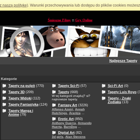
z naszą politykę
). Warunki przechowywania lub dostępu do plików cookies możesz 
Śmieszne Filmy
::
Gry Online
Najlepsze Tapety
Kategorie
Tapety na pulpit
(770)
Tapety Sci-Fi
(57)
Sci-Fi Art
(0)
Tapety 3D
(209)
Tapety
(668)
Tapety Luis Royo
(3
W tej kategorii znajduj? si?
Tapety Widoki
(112)
Tapety - Znaki
najnowsze tapety.
Zodiaku
(13)
Tapety Fantastyka
(124)
Fantasy Art
(3226)
,
Alfonso Azpiri
Annah
Tapety Manga i
,
...
Hutchings
Arantza
Anime
(79)
Erotic Art
(850)
,
Anthony Guerra
Armando
,
...
Huerta
BarnDog
Digital Art
(82)
,
3d girls
Alan Stevens