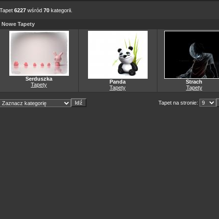
Tapet
6227
wśród
70
kategorii.
Nowe Tapety
Serduszka
Panda
Strach
Tapety
Tapety
Tapety
Tapet na stronie: