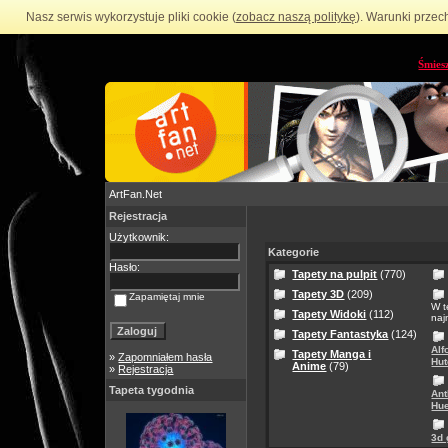
Nasz serwis wykorzystuje pliki cookie (
zobacz naszą politykę
). Warunki przec
Śmies
ArtFan.Net
Rejestracja
Użytkownik:
Kategorie
Hasło:
Tapety na pulpit
(770)
Tapety 3D
(209)
Zapamiętaj mnie
W t
Tapety Widoki
(112)
naj
Tapety Fantastyka
(124)
Alf
Tapety Manga i
»
Zapomniałem hasła
Hut
Anime
(79)
»
Rejestracja
Tapeta tygodnia
Ant
Hue
3d 