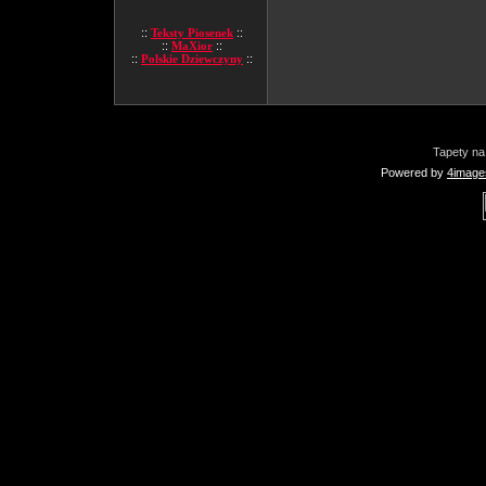
::
Teksty Piosenek
::
::
MaXior
::
::
Polskie Dziewczyny
::
Tapety na
Powered by
4image