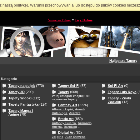
z naszą politykę
). Warunki przechowywania lub dostępu do plików cookies możesz 
Śmieszne Filmy
::
Gry Online
Najlepsze Tapety
Kategorie
Tapety na pulpit
(770)
Tapety Sci-Fi
(57)
Sci-Fi Art
(0)
Tapety 3D
(209)
Tapety
(668)
Tapety Luis Royo
(3
W tej kategorii znajduj? si?
Tapety Widoki
(112)
Tapety - Znaki
najnowsze tapety.
Zodiaku
(13)
Tapety Fantastyka
(124)
Fantasy Art
(3226)
,
Alfonso Azpiri
Annah
Tapety Manga i
,
...
Hutchings
Arantza
Anime
(79)
Erotic Art
(850)
,
Anthony Guerra
Armando
,
...
Huerta
BarnDog
Digital Art
(82)
,
3d girls
Alan Stevens