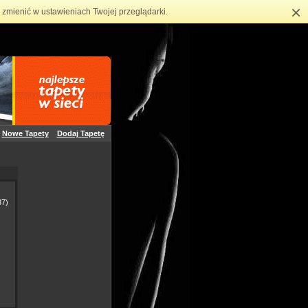
×
zmienić w ustawieniach Twojej przeglądarki.
Nowe Tapety
Dodaj Tapetę
7)