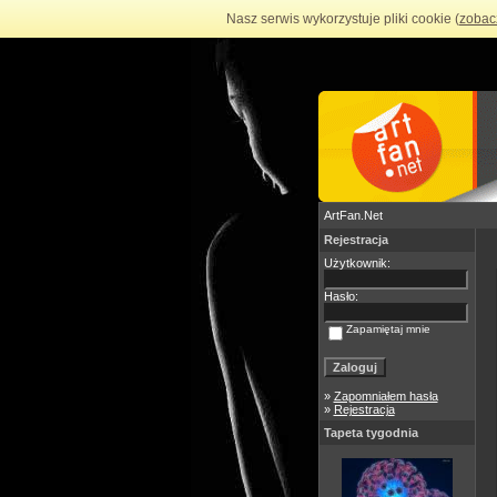
Nasz serwis wykorzystuje pliki cookie (
zobac
ArtFan.Net
Rejestracja
Użytkownik:
Hasło:
Zapamiętaj mnie
»
Zapomniałem hasła
»
Rejestracja
Tapeta tygodnia