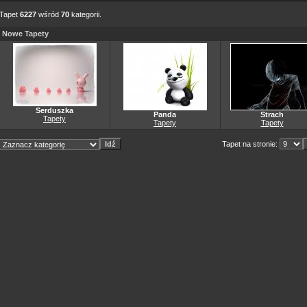
Tapet
6227
wśród
70
kategorii.
Nowe Tapety
Serduszka
Panda
Strach
Tapety
Tapety
Tapety
Tapet na stronie: