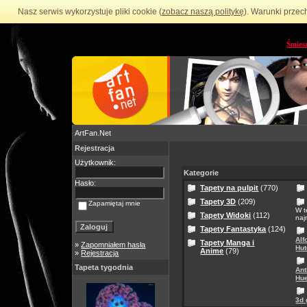
Nasz serwis wykorzystuje pliki cookie (
zobacz naszą politykę
). Warunki przec
Śmies
ArtFan.Net
Rejestracja
Użytkownik:
Kategorie
Hasło:
Tapety na pulpit
(770)
Tapety 3D
(209)
Zapamiętaj mnie
W t
Tapety Widoki
(112)
naj
Tapety Fantastyka
(124)
Alf
Tapety Manga i
»
Zapomniałem hasła
Hut
Anime
(79)
»
Rejestracja
Tapeta tygodnia
Ant
Hue
3d 