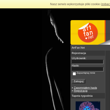
Nasz serwis wykorzystuje pliki cookie (
zobac
ArtFan.Net
Rejestracja
Użytkownik:
Hasło:
Zapamiętaj mnie
»
Zapomniałem hasła
»
Rejestracja
Tapeta tygodnia