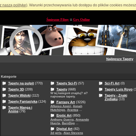
z naszą politykę
). Warunki przechowywania lub dostępu do plików cookies możesz 
Śmieszne Filmy
::
Gry Online
Najlepsze Tapety
Kategorie
Tapety na pulpit
(770)
Tapety Sci-Fi
(57)
Sci-Fi Art
(0)
Tapety 3D
(209)
Tapety
(668)
Tapety Luis Royo
(3
W tej kategorii znajduj? si?
Tapety Widoki
(112)
Tapety - Znaki
najnowsze tapety.
Zodiaku
(13)
Tapety Fantastyka
(124)
Fantasy Art
(3226)
,
Alfonso Azpiri
Annah
Tapety Manga i
,
...
Hutchings
Arantza
Anime
(79)
Erotic Art
(850)
,
Anthony Guerra
Armando
,
...
Huerta
BarnDog
Digital Art
(82)
,
3d girls
Alan Stevens