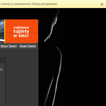
×
zmienić w ustawieniach Twojej przeglądarki.
Nowe Tapety
Dodaj Tapetę
7)