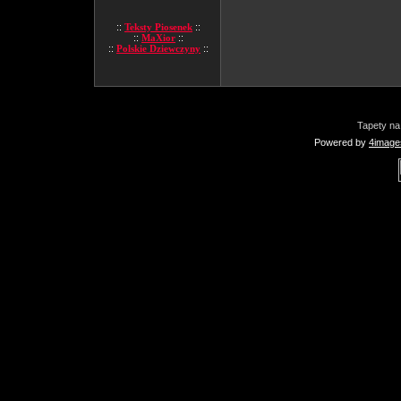
::
Teksty Piosenek
::
::
MaXior
::
::
Polskie Dziewczyny
::
Tapety na
Powered by
4image