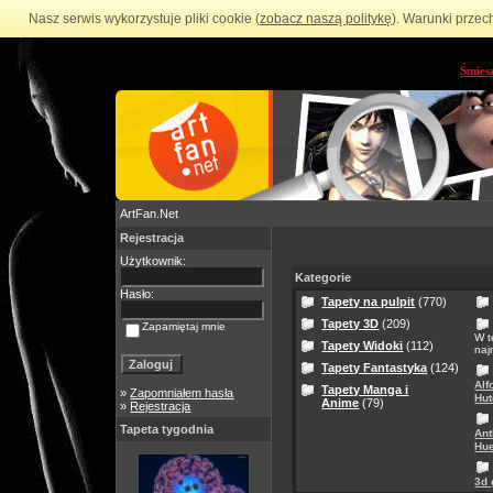
Nasz serwis wykorzystuje pliki cookie (
zobacz naszą politykę
). Warunki przec
Śmies
ArtFan.Net
Rejestracja
Użytkownik:
Kategorie
Hasło:
Tapety na pulpit
(770)
Tapety 3D
(209)
Zapamiętaj mnie
W t
Tapety Widoki
(112)
naj
Tapety Fantastyka
(124)
Alf
Tapety Manga i
»
Zapomniałem hasła
Hut
Anime
(79)
»
Rejestracja
Tapeta tygodnia
Ant
Hue
3d 