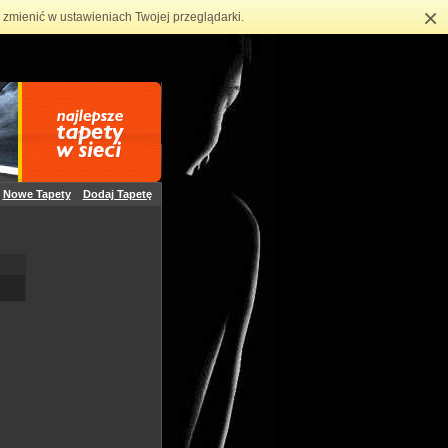
×
zmienić w ustawieniach Twojej przeglądarki.
Nowe Tapety
Dodaj Tapetę