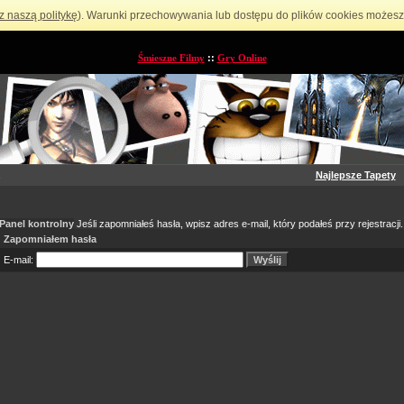
z naszą politykę
). Warunki przechowywania lub dostępu do plików cookies możesz 
Śmieszne Filmy
::
Gry Online
Najlepsze Tapety
Panel kontrolny
Jeśli zapomniałeś hasła, wpisz adres e-mail, który podałeś przy rejestracji.
Zapomniałem hasła
E-mail: