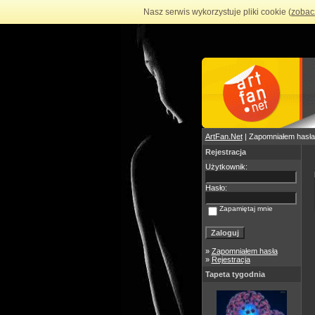
Nasz serwis wykorzystuje pliki cookie (
zobac
ArtFan.Net
| Zapomniałem hasła
Rejestracja
Użytkownik:
Hasło:
Zapamiętaj mnie
»
Zapomniałem hasła
»
Rejestracja
Tapeta tygodnia