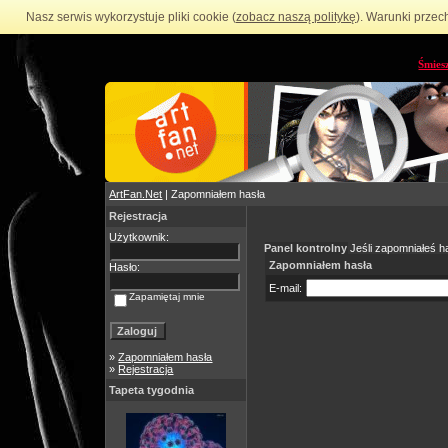
Nasz serwis wykorzystuje pliki cookie (
zobacz naszą politykę
). Warunki przec
Śmies
ArtFan.Net
| Zapomniałem hasła
Rejestracja
Użytkownik:
Panel kontrolny
Jeśli zapomniałeś ha
Zapomniałem hasła
Hasło:
E-mail:
Zapamiętaj mnie
»
Zapomniałem hasła
»
Rejestracja
Tapeta tygodnia