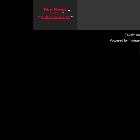
::
Teksty Piosenek
::
::
MaXior
::
::
Polskie Dziewczyny
::
Tapety na
Powered by
4image