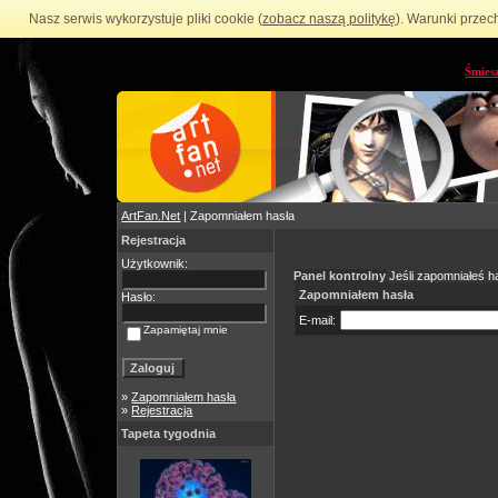
Nasz serwis wykorzystuje pliki cookie (
zobacz naszą politykę
). Warunki przec
Śmies
ArtFan.Net
| Zapomniałem hasła
Rejestracja
Użytkownik:
Panel kontrolny
Jeśli zapomniałeś ha
Zapomniałem hasła
Hasło:
E-mail:
Zapamiętaj mnie
»
Zapomniałem hasła
»
Rejestracja
Tapeta tygodnia