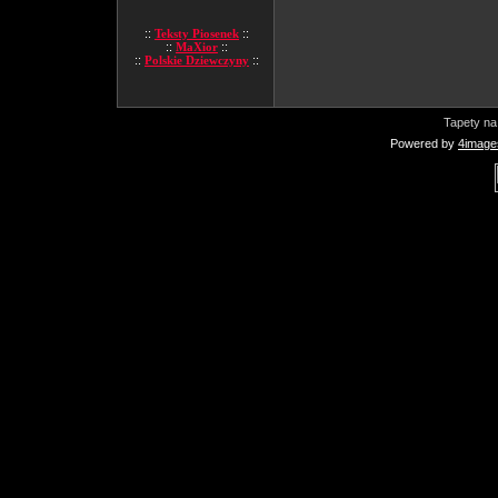
::
Teksty Piosenek
::
::
MaXior
::
::
Polskie Dziewczyny
::
Tapety na
Powered by
4image