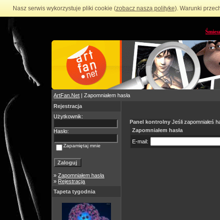
Nasz serwis wykorzystuje pliki cookie (
zobacz naszą politykę
). Warunki przec
Śmies
ArtFan.Net
| Zapomniałem hasła
Rejestracja
Użytkownik:
Panel kontrolny
Jeśli zapomniałeś ha
Zapomniałem hasła
Hasło:
E-mail:
Zapamiętaj mnie
»
Zapomniałem hasła
»
Rejestracja
Tapeta tygodnia