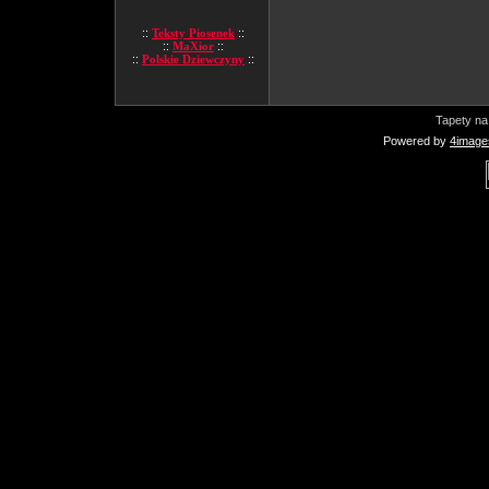
::
Teksty Piosenek
::
::
MaXior
::
::
Polskie Dziewczyny
::
Tapety na
Powered by
4image