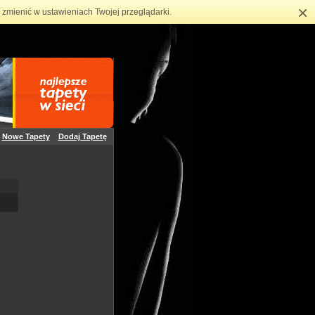
×
zmienić w ustawieniach Twojej przeglądarki.
Nowe Tapety
Dodaj Tapetę