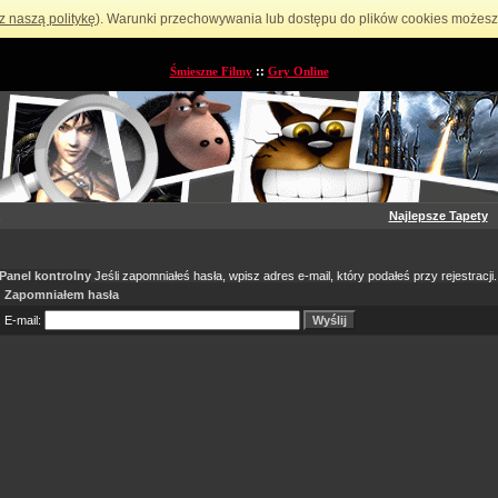
z naszą politykę
). Warunki przechowywania lub dostępu do plików cookies możesz 
Śmieszne Filmy
::
Gry Online
Najlepsze Tapety
Panel kontrolny
Jeśli zapomniałeś hasła, wpisz adres e-mail, który podałeś przy rejestracji.
Zapomniałem hasła
E-mail: