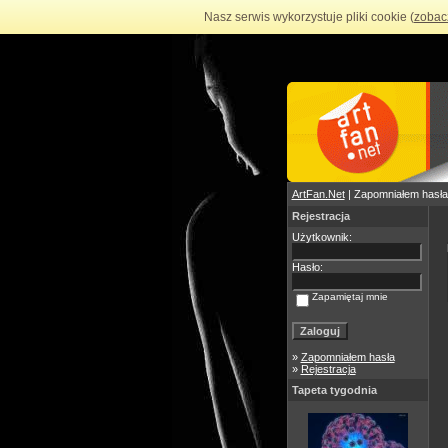
Nasz serwis wykorzystuje pliki cookie (
zobac
ArtFan.Net
| Zapomniałem hasła
Rejestracja
Użytkownik:
Hasło:
Zapamiętaj mnie
»
Zapomniałem hasła
»
Rejestracja
Tapeta tygodnia