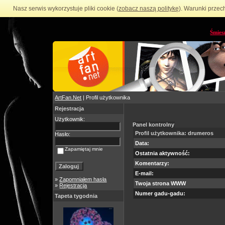
Nasz serwis wykorzystuje pliki cookie (
zobacz naszą politykę
). Warunki przec
Śmies
ArtFan.Net
| Profil użytkownika
Rejestracja
Użytkownik:
Panel kontrolny
Profil użytkownika: drumeros
Hasło:
Data:
Zapamiętaj mnie
Ostatnia aktywność:
Komentarzy:
E-mail:
»
Zapomniałem hasła
Twoja strona WWW
»
Rejestracja
Numer gadu-gadu:
Tapeta tygodnia