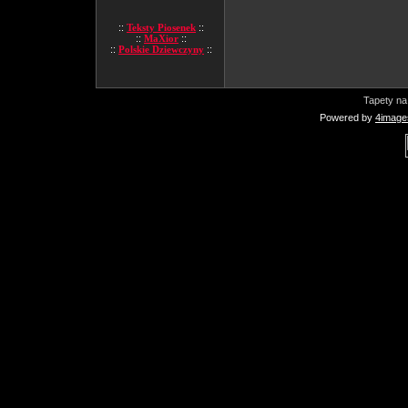
::
Teksty Piosenek
::
::
MaXior
::
::
Polskie Dziewczyny
::
Tapety na
Powered by
4image