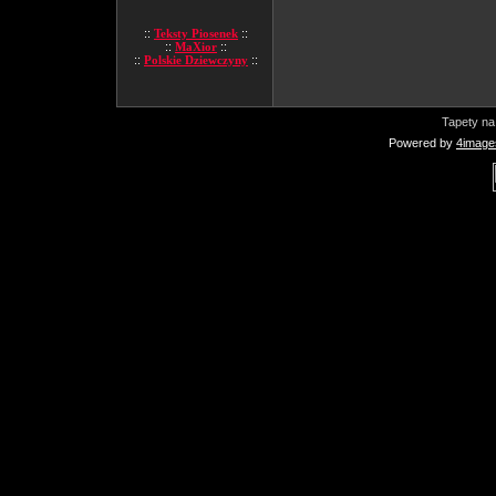
::
Teksty Piosenek
::
::
MaXior
::
::
Polskie Dziewczyny
::
Tapety na
Powered by
4image