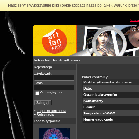
Nasz serwis wykorzystuje pliki cookie (
zobacz naszą politykę
). Warunki przec
Śmies
ArtFan.Net
| Profil użytkownika
Rejestracja
Użytkownik:
Panel kontrolny
Profil użytkownika: drumeros
Hasło:
Data:
Zapamiętaj mnie
Ostatnia aktywność:
Komentarzy:
E-mail:
»
Zapomniałem hasła
Twoja strona WWW
»
Rejestracja
Numer gadu-gadu:
Tapeta tygodnia