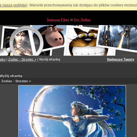
z naszą politykę
). Warunki przechowywania lub dostępu do plików cookies możesz 
Śmieszne Filmy
::
Gry Online
iaku
|
Zodiac - Strzelec +
| Wyślij eKartkę
Najlepsze Tapety
Wyślij eKartkę
Zodiac - Strzelec +