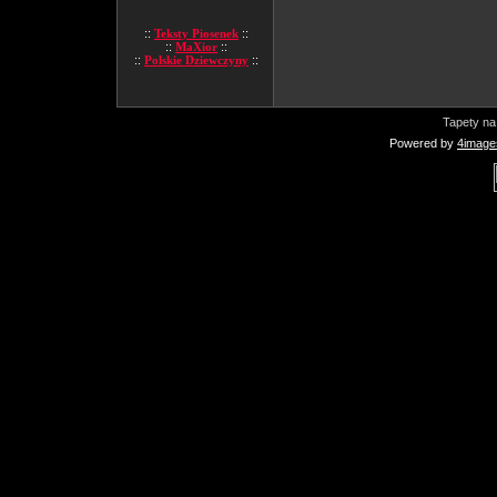
::
Teksty Piosenek
::
::
MaXior
::
::
Polskie Dziewczyny
::
Tapety na
Powered by
4image