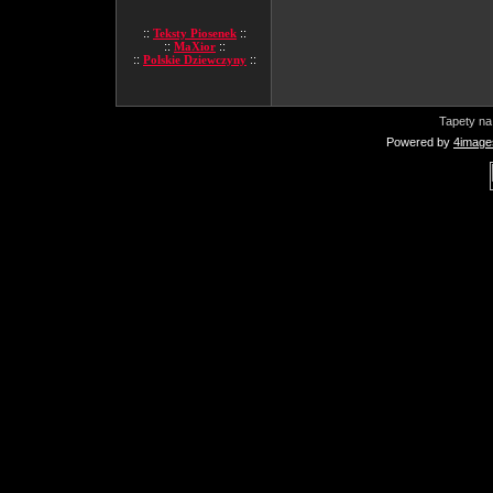
::
Teksty Piosenek
::
::
MaXior
::
::
Polskie Dziewczyny
::
Tapety na
Powered by
4image