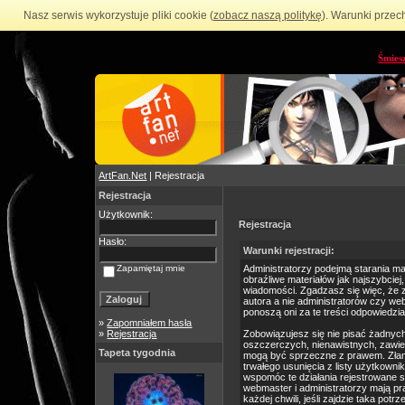
Nasz serwis wykorzystuje pliki cookie (
zobacz naszą politykę
). Warunki przec
Śmies
ArtFan.Net
| Rejestracja
Rejestracja
Użytkownik:
Rejestracja
Hasło:
Warunki rejestracji:
Zapamiętaj mnie
Administratorzy podejmą starania m
obraźliwe materiałów jak najszybciej
wiadomości. Zgadzasz się więc, że 
autora a nie administratorów czy we
ponoszą oni za te treści odpowiedzia
»
Zapomniałem hasła
»
Rejestracja
Zobowiązujesz się nie pisać żadnyc
oszczerczych, nienawistnych, zawie
Tapeta tygodnia
mogą być sprzeczne z prawem. Złam
trwałego usunięcia z listy użytkow
wspomóc te działania rejestrowane 
webmaster i administratorzy mają p
każdej chwili, jeśli zajdzie taka po