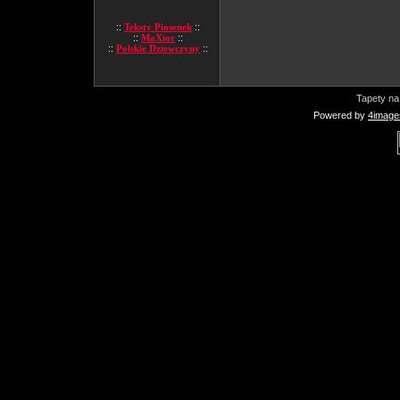
::
Teksty Piosenek
::
::
MaXior
::
::
Polskie Dziewczyny
::
Tapety na
Powered by
4image