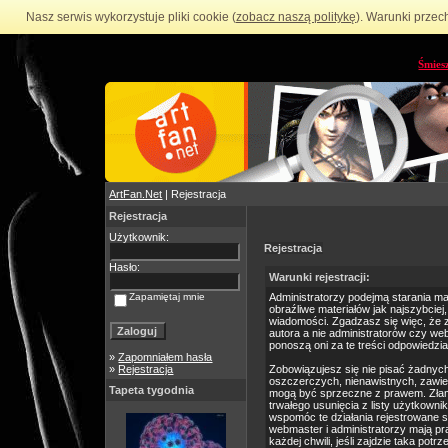
Nasz serwis wykorzystuje pliki cookie (
zobacz naszą politykę
). Warunki przec
Śmies
ArtFan.Net
| Rejestracja
Rejestracja
Użytkownik:
Rejestracja
Hasło:
Warunki rejestracji:
Zapamiętaj mnie
Administratorzy podejmą starania m
obraźliwe materiałów jak najszybciej
wiadomości. Zgadzasz się więc, że 
autora a nie administratorów czy we
ponoszą oni za te treści odpowiedzia
»
Zapomniałem hasła
»
Rejestracja
Zobowiązujesz się nie pisać żadnyc
oszczerczych, nienawistnych, zawie
Tapeta tygodnia
mogą być sprzeczne z prawem. Złam
trwałego usunięcia z listy użytkow
wspomóc te działania rejestrowane 
webmaster i administratorzy mają p
każdej chwili, jeśli zajdzie taka po