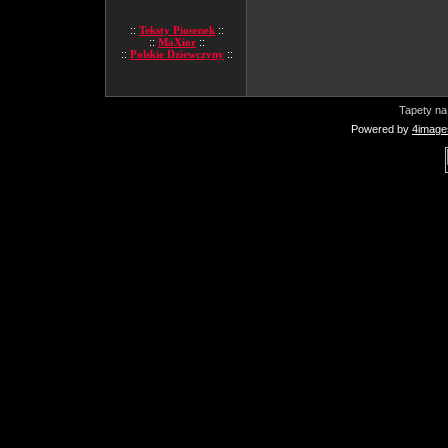
::
Teksty Piosenek
::
::
MaXior
::
::
Polskie Dziewczyny
::
Tapety na
Powered by
4image