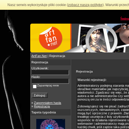
Nasz serwis wykorzystuje pliki cookie (
zobacz naszą politykę
). Warunki przec
Śmies
ArtFan.Net
| Rejestracja
Rejestracja
Użytkownik:
Rejestracja
Hasło:
Warunki rejestracji:
Zapamiętaj mnie
Administratorzy podejmą starania m
obraźliwe materiałów jak najszybciej
wiadomości. Zgadzasz się więc, że 
autora a nie administratorów czy we
ponoszą oni za te treści odpowiedzia
»
Zapomniałem hasła
»
Rejestracja
Zobowiązujesz się nie pisać żadnyc
oszczerczych, nienawistnych, zawie
Tapeta tygodnia
mogą być sprzeczne z prawem. Złam
trwałego usunięcia z listy użytkow
wspomóc te działania rejestrowane 
webmaster i administratorzy mają p
każdej chwili, jeśli zajdzie taka po