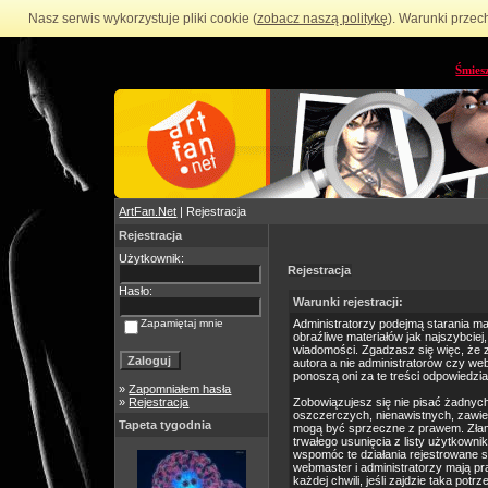
Nasz serwis wykorzystuje pliki cookie (
zobacz naszą politykę
). Warunki przec
Śmies
ArtFan.Net
| Rejestracja
Rejestracja
Użytkownik:
Rejestracja
Hasło:
Warunki rejestracji:
Zapamiętaj mnie
Administratorzy podejmą starania m
obraźliwe materiałów jak najszybciej
wiadomości. Zgadzasz się więc, że 
autora a nie administratorów czy we
ponoszą oni za te treści odpowiedzia
»
Zapomniałem hasła
»
Rejestracja
Zobowiązujesz się nie pisać żadnyc
oszczerczych, nienawistnych, zawie
Tapeta tygodnia
mogą być sprzeczne z prawem. Złam
trwałego usunięcia z listy użytkow
wspomóc te działania rejestrowane 
webmaster i administratorzy mają p
każdej chwili, jeśli zajdzie taka po