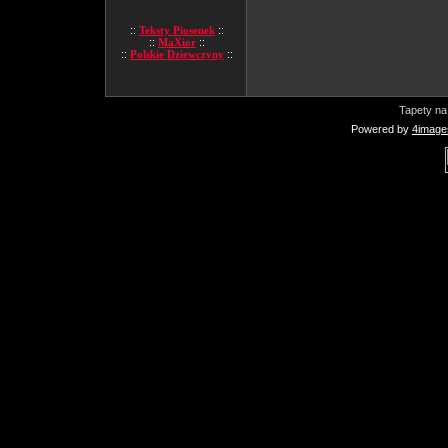
::
Teksty Piosenek
::
::
MaXior
::
::
Polskie Dziewczyny
::
Tapety na
Powered by
4image