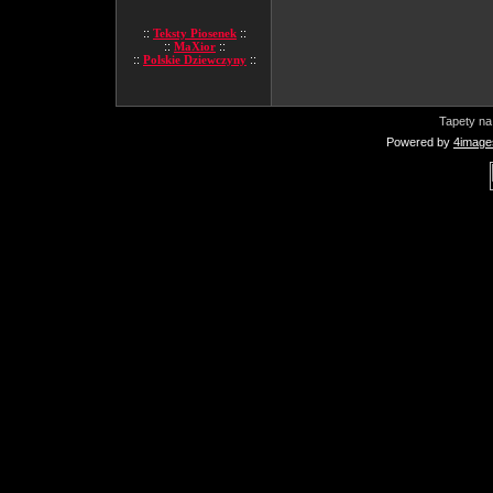
::
Teksty Piosenek
::
::
MaXior
::
::
Polskie Dziewczyny
::
Tapety na
Powered by
4image