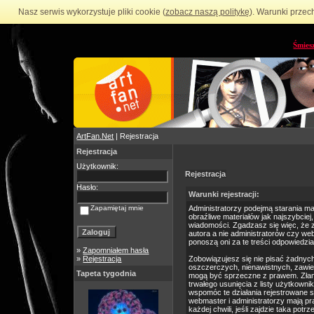
Nasz serwis wykorzystuje pliki cookie (
zobacz naszą politykę
). Warunki przec
Śmies
ArtFan.Net
| Rejestracja
Rejestracja
Użytkownik:
Rejestracja
Hasło:
Warunki rejestracji:
Zapamiętaj mnie
Administratorzy podejmą starania m
obraźliwe materiałów jak najszybciej
wiadomości. Zgadzasz się więc, że 
autora a nie administratorów czy we
ponoszą oni za te treści odpowiedzia
»
Zapomniałem hasła
»
Rejestracja
Zobowiązujesz się nie pisać żadnyc
oszczerczych, nienawistnych, zawie
Tapeta tygodnia
mogą być sprzeczne z prawem. Złam
trwałego usunięcia z listy użytkow
wspomóc te działania rejestrowane 
webmaster i administratorzy mają p
każdej chwili, jeśli zajdzie taka po