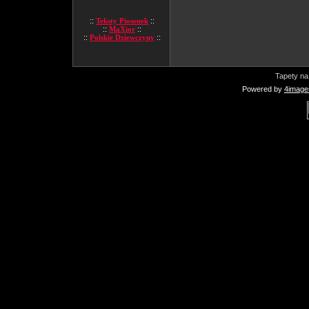
::
Teksty Piosenek
::
::
MaXior
::
::
Polskie Dziewczyny
::
Tapety na
Powered by
4image