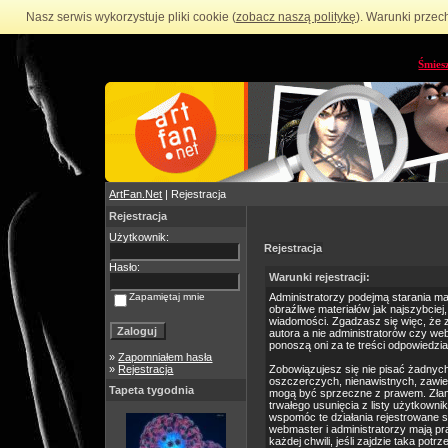
Nasz serwis wykorzystuje pliki cookie (
zobacz naszą politykę
). Warunki przec
Śmies
ArtFan.Net
| Rejestracja
Rejestracja
Użytkownik:
Rejestracja
Hasło:
Warunki rejestracji:
Zapamiętaj mnie
Administratorzy podejmą starania m
obraźliwe materiałów jak najszybciej
wiadomości. Zgadzasz się więc, że 
autora a nie administratorów czy we
ponoszą oni za te treści odpowiedzia
»
Zapomniałem hasła
»
Rejestracja
Zobowiązujesz się nie pisać żadnyc
oszczerczych, nienawistnych, zawie
Tapeta tygodnia
mogą być sprzeczne z prawem. Złam
trwałego usunięcia z listy użytkow
wspomóc te działania rejestrowane 
webmaster i administratorzy mają p
każdej chwili, jeśli zajdzie taka po