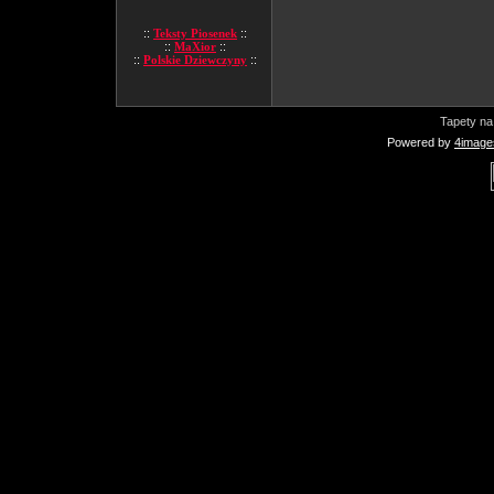
::
Teksty Piosenek
::
::
MaXior
::
::
Polskie Dziewczyny
::
Tapety na
Powered by
4image