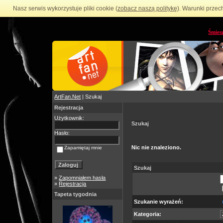
Nasz serwis wykorzystuje pliki cookie (
zobacz naszą politykę
). Warunki przec
Śmies
ArtFan.Net
| Szukaj
Rejestracja
Użytkownik:
Szukaj
Hasło:
Nic nie znaleziono.
Zapamiętaj mnie
Szukaj
»
Zapomniałem hasła
»
Rejestracja
Tapeta tygodnia
Szukanie wyrażeń:
Kategoria: